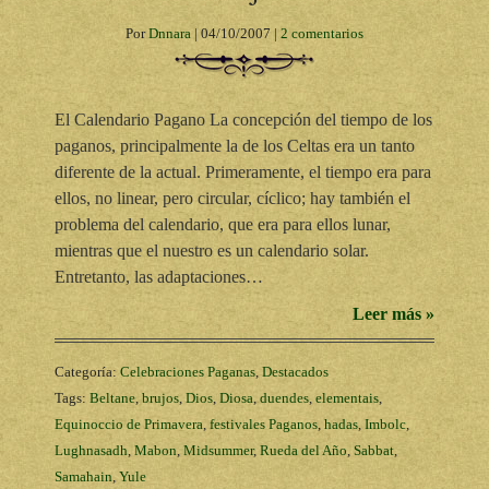
Por
Dnnara
|
04/10/2007
|
2 comentarios
El Calendario Pagano La concepción del tiempo de los
paganos, principalmente la de los Celtas era un tanto
diferente de la actual. Primeramente, el tiempo era para
ellos, no linear, pero circular, cíclico; hay también el
problema del calendario, que era para ellos lunar,
mientras que el nuestro es un calendario solar.
Entretanto, las adaptaciones…
Leer más »
Categoría:
Celebraciones Paganas
,
Destacados
Tags:
Beltane
,
brujos
,
Dios
,
Diosa
,
duendes
,
elementais
,
Equinoccio de Primavera
,
festivales Paganos
,
hadas
,
Imbolc
,
Lughnasadh
,
Mabon
,
Midsummer
,
Rueda del Año
,
Sabbat
,
Samahain
,
Yule