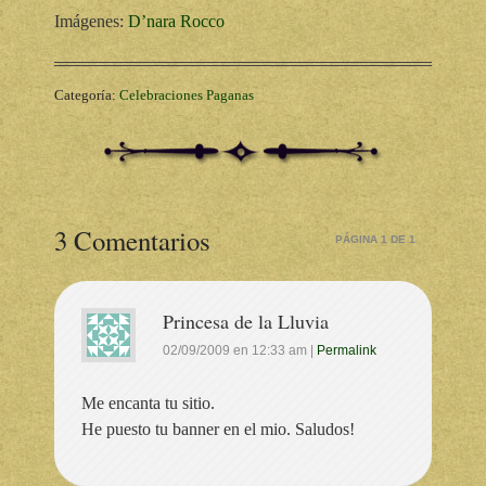
Imágenes:
D’nara Rocco
Categoría:
Celebraciones Paganas
3 Comentarios
PÁGINA 1 DE 1
Princesa de la Lluvia
02/09/2009
en
12:33 am
|
Permalink
Me encanta tu sitio.
He puesto tu banner en el mio. Saludos!