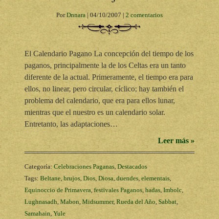
Por
Dnnara
|
04/10/2007
|
2 comentarios
El Calendario Pagano La concepción del tiempo de los
paganos, principalmente la de los Celtas era un tanto
diferente de la actual. Primeramente, el tiempo era para
ellos, no linear, pero circular, cíclico; hay también el
problema del calendario, que era para ellos lunar,
mientras que el nuestro es un calendario solar.
Entretanto, las adaptaciones…
Leer más »
Categoría:
Celebraciones Paganas
,
Destacados
Tags:
Beltane
,
brujos
,
Dios
,
Diosa
,
duendes
,
elementais
,
Equinoccio de Primavera
,
festivales Paganos
,
hadas
,
Imbolc
,
Lughnasadh
,
Mabon
,
Midsummer
,
Rueda del Año
,
Sabbat
,
Samahain
,
Yule