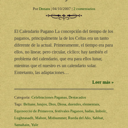
Por
Dnnara
|
04/10/2007
|
2 comentarios
El Calendario Pagano La concepción del tiempo de los
paganos, principalmente la de los Celtas era un tanto
diferente de la actual. Primeramente, el tiempo era para
ellos, no linear, pero circular, cíclico; hay también el
problema del calendario, que era para ellos lunar,
mientras que el nuestro es un calendario solar.
Entretanto, las adaptaciones…
Leer más »
Categoría:
Celebraciones Paganas
,
Destacados
Tags:
Beltane
,
brujos
,
Dios
,
Diosa
,
duendes
,
elementais
,
Equinoccio de Primavera
,
festivales Paganos
,
hadas
,
Imbolc
,
Lughnasadh
,
Mabon
,
Midsummer
,
Rueda del Año
,
Sabbat
,
Samahain
,
Yule