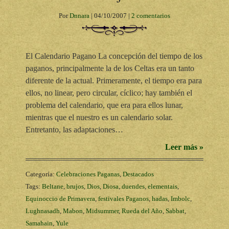
Por
Dnnara
|
04/10/2007
|
2 comentarios
El Calendario Pagano La concepción del tiempo de los
paganos, principalmente la de los Celtas era un tanto
diferente de la actual. Primeramente, el tiempo era para
ellos, no linear, pero circular, cíclico; hay también el
problema del calendario, que era para ellos lunar,
mientras que el nuestro es un calendario solar.
Entretanto, las adaptaciones…
Leer más »
Categoría:
Celebraciones Paganas
,
Destacados
Tags:
Beltane
,
brujos
,
Dios
,
Diosa
,
duendes
,
elementais
,
Equinoccio de Primavera
,
festivales Paganos
,
hadas
,
Imbolc
,
Lughnasadh
,
Mabon
,
Midsummer
,
Rueda del Año
,
Sabbat
,
Samahain
,
Yule