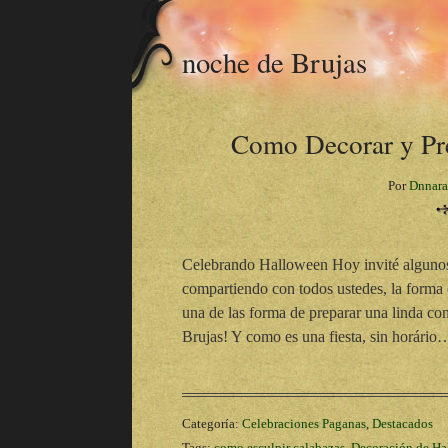
noche de Brujas
Como Decorar y Pre
Por
Dnnara
Celebrando Halloween Hoy invité algunos 
compartiendo con todos ustedes, la forma 
una de las forma de preparar una linda co
Brujas! Y como es una fiesta, sin horário
Categoría:
Celebraciones Paganas
,
Destacados
Tags:
como esculpir calabazas
,
Decoración de Ha