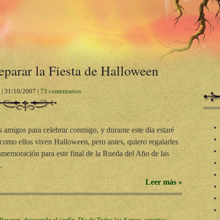
parar la Fiesta de Halloween
|
31/10/2007
|
73 comentarios
amigos para celebrar conmigo, y durante este dia estaré
como ellos viven Halloween, pero antes, quiero regalarles
nmemoración para este final de la Rueda del Año de las
…
Leer más »
lloween
,
decorando el jardín
,
Dia de Todos los Santos
,
espiritos
,