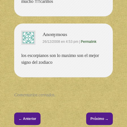
mucho !!!!cariños
Anonymous
26/12/2008
en
4:53 pm
|
Permalink
los escorpianos son lo maximo son el mejor
signo del zodiaco
Comentarios cerrados.
←
→
Anterior
Próximo