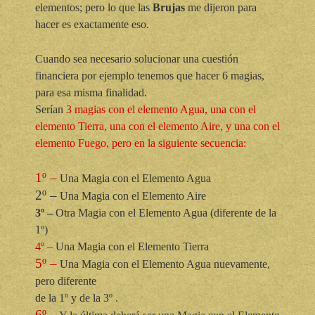
elementos; pero lo que las
Brujas
me dijeron para
hacer es exactamente eso.
Cuando sea necesario solucionar una cuestión
financiera por ejemplo tenemos que hacer 6 magias,
para esa misma finalidad.
Serían
3 magias con el elemento Agua, una con el
elemento Tierra, una con el elemento Aire, y una con el
elemento Fuego, pero en la siguiente secuencia:
1º –
Una Magia con el Elemento Agua
2º –
Una Magia con el Elemento Aire
3º –
Otra Magia con el Elemento Agua (diferente de la
1º)
4º –
Una Magia con el Elemento Tierra
5º –
Una Magia con el Elemento Agua nuevamente,
pero diferente
de la 1º y de la 3º .
6º –