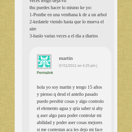
veces tengo deja-vu
thu puedes hacer lo mismo ke yo:
1-Ponthe en una venthana k de a un arbol
2-kedatele viendo hasta que lo mueva el
aire
3-haslo varias veces a el dia a diarios
martin
07/11/2011
en
4:25 pm
|
Permalink
hola yo soy martin y tengo 15 años
y pienso q desd el anteño pasado
puedo persibir cosas y algo controlo
el elemento agua y qria saber si ahy
q aser algo para poder controlar mi
abilidad y poder aser cosas mejores
si me contestan aca les dejo mi face