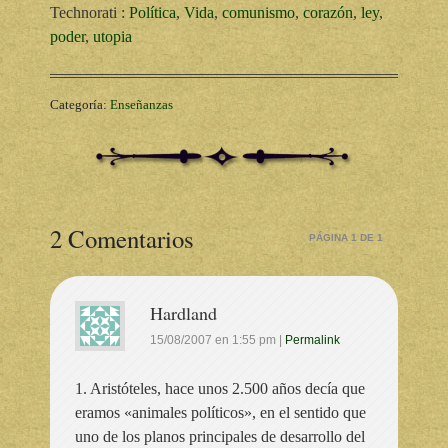
Technorati
:
Política
,
Vida
,
comunismo
,
corazón
,
ley
,
poder
,
utopia
Categoría:
Enseñanzas
2 Comentarios
PÁGINA 1 DE 1
Hardland
15/08/2007
en
1:55 pm
|
Permalink
1. Aristóteles, hace unos 2.500 años decía que
eramos «animales políticos», en el sentido que
uno de los planos principales de desarrollo del