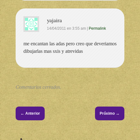
yajaira
14/04/2011
en
3:55 am
|
Permalink
me encantan las adas pero creo que deveriamos
dibujarlas mas sxis y atrevidas
Comentarios cerrados.
←
→
Anterior
Próximo