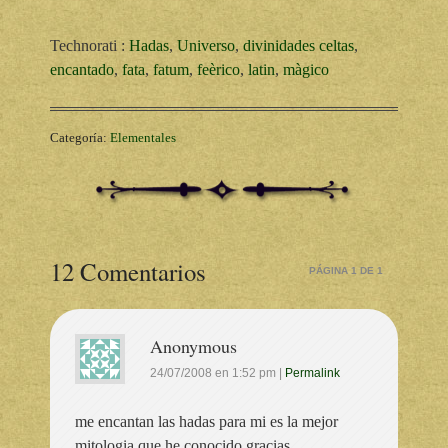
Technorati
:
Hadas
,
Universo
,
divinidades celtas
,
encantado
,
fata
,
fatum
,
feèrico
,
latin
,
màgico
Categoría:
Elementales
12 Comentarios
PÁGINA 1 DE 1
Anonymous
24/07/2008
en
1:52 pm
|
Permalink
me encantan las hadas para mi es la mejor
mitologia que he conocido gracias