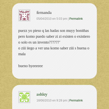
fernanda
05/04/2010
en
5:03 pm
|
Permalink
puezz yo pieso q las hadas son muyy bonithas
pero komo puedo saber zi zi existen o existiero
o solo es un invento??????’
o ziii iiego a ver una komo saber ziii s buena o
mala
bueno byeeeeee
ashley
18/06/2010
en
9:28 pm
|
Permalink