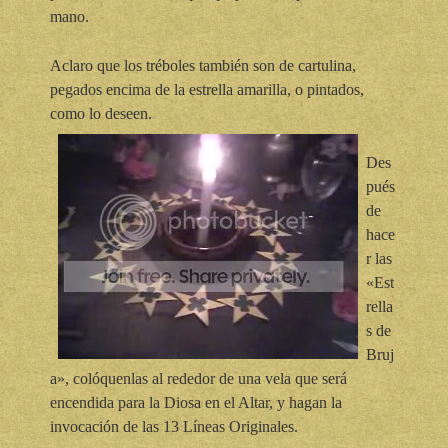
mano.
Aclaro que los tréboles también son de cartulina,
pegados encima de la estrella amarilla, o pintados,
como lo deseen.
Des
pués
de
hace
r las
«Est
rella
s de
Bruj
a», colóquenlas al rededor de una vela que será
encendida para la Diosa en el Altar, y hagan la
invocación de las 13 Líneas Originales.