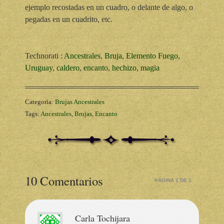
ejemplo recostadas en un cuadro, o delante de algo, o
pegadas en un cuadrito, etc.
Technorati
:
Ancestrales
,
Bruja
,
Elemento Fuego
,
Uruguay
,
caldero
,
encanto
,
hechizo
,
magia
Categoría:
Brujas Ancestrales
Tags:
Ancestrales
,
Brujas
,
Encanto
10 Comentarios
PÁGINA 1 DE 1
Carla Tochijara