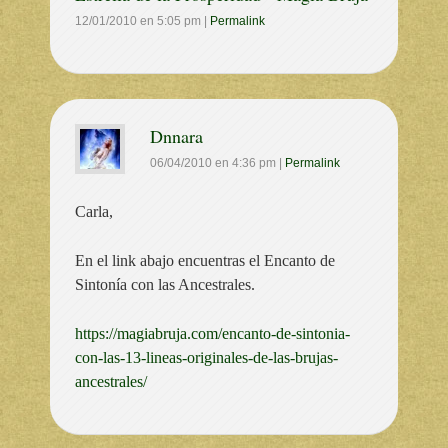
12/01/2010
en
5:05 pm
|
Permalink
Dnnara
06/04/2010
en
4:36 pm
|
Permalink
Carla,
En el link abajo encuentras el Encanto de
Sintonía con las Ancestrales.
https://magiabruja.com/encanto-de-sintonia-
con-las-13-lineas-originales-de-las-brujas-
ancestrales/