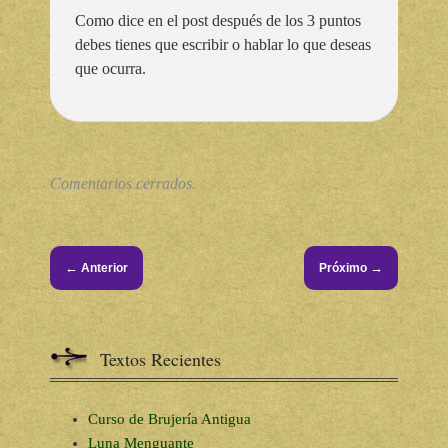
Como dice en el post después de los 3 puntos
debes tienes que escribir o hablar lo que deseas
que ocurra.
Comentarios cerrados.
←
→
Anterior
Próximo
Textos Recientes
Curso de Brujería Antigua
Luna Menguante