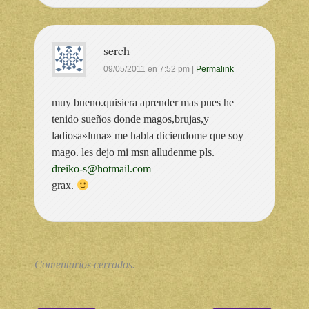
serch
09/05/2011
en
7:52 pm
|
Permalink
muy bueno.quisiera aprender mas pues he
tenido sueños donde magos,brujas,y
ladiosa»luna» me habla diciendome que soy
mago. les dejo mi msn alludenme pls.
dreiko-s@hotmail.com
grax.
Comentarios cerrados.