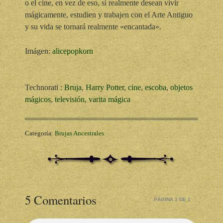
o el cine, en vez de eso, si realmente desean vivir
mágicamente, estudien y trabajen con el Arte Antiguo
y su vida se tornará realmente «encantada».
Imágen:
alicepopkorn
Technorati
:
Bruja
,
Harry Potter
,
cine
,
escoba
,
objetos
mágicos
,
televisión
,
varita mágica
Categoría:
Brujas Ancestrales
5 Comentarios
PÁGINA 1 DE 1