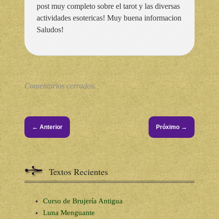
post muy completo sobre el tarot y las diversas
actividades esotericas! Muy buena informacion
Saludos!
Comentarios cerrados.
←
→
Anterior
Próximo
Textos Recientes
Curso de Brujería Antigua
Luna Menguante