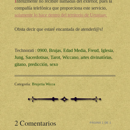
I
nfelizmente no recibiré llamadas del exterior, pues la
compañía telefónica que proporciona este servicio,
solamente lo hace dentro del territorio de Uruguay.
Obsta decir que estaré encantada de atenderl@s!
Technorati
:
0900
,
Brujas
,
Edad Media
,
Freud
,
Iglesia
,
Jung
,
Sacerdotisas
,
Tarot
,
Wiccano
,
artes divinatórias
,
gitano
,
predicción
,
sexo
Categoría:
Brujeria Wicca
2 Comentarios
PÁGINA 1 DE 1