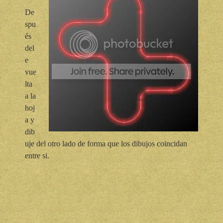
De
spu
és
del
e
vue
lta
a la
hoj
a y
dib
uje del otro lado de forma que los dibujos coincidan
entre si.