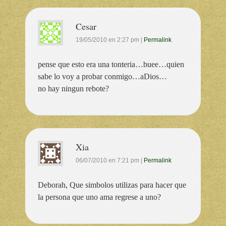
Cesar
19/05/2010
en
2:27 pm
|
Permalink
pense que esto era una tonteria…buee…quien
sabe lo voy a probar conmigo…aDios…
no hay ningun rebote?
Xia
06/07/2010
en
7:21 pm
|
Permalink
Deborah, Que simbolos utilizas para hacer que
la persona que uno ama regrese a uno?