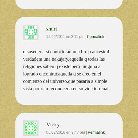
shari
12/06/2011
en
3:11 pm
|
Permalink
q susederia si conocieran una bruja ancestral
verdadera una nakajary.aquella q todas las
religiones saben q existe pero ninguna a
logrado encontrar.aquella q se creo en el
comienzo del universo.que pasaria a simple
vista podrian reconocerla en su vida terrenal.
Vicky
05/02/2016
en
9:47 pm
|
Permalink