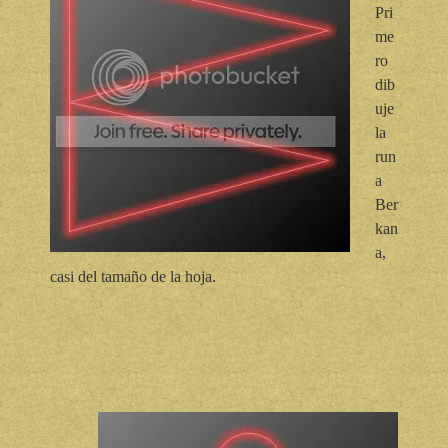
Pri
me
ro
dib
uje
la
run
a
Ber
kan
a,
casi del tamaño de la hoja.