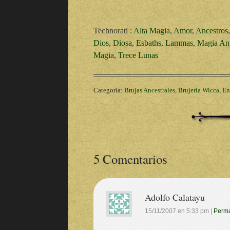
Technorati
:
Alta Magia
,
Amor
,
Ancestros
Dios
,
Diosa
,
Esbaths
,
Lammas
,
Magia An
Magia
,
Trece Lunas
Categoría:
Brujas Ancestrales
,
Brujeria Wicca
,
En
5 Comentarios
Adolfo Calatayu
15/11/2007
en
5:33 pm
|
Perma