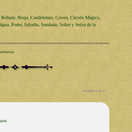
,
Beltane
,
Bruja
,
Candelemas
,
Coven
,
Círculo Mágico
,
tigua
,
Poder
,
Sabaths
,
Samhain
,
Señor y Seóra de la
señanzas
PÁGINA 1 DE 1
link