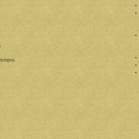
,
tiempos.