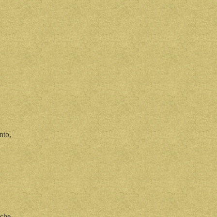
nto,
che,