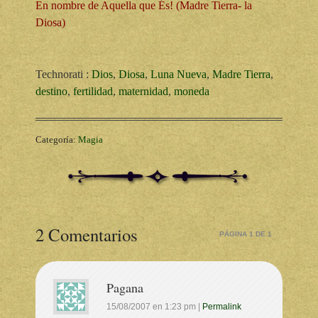
En nombre de Aquella que És! (Madre Tierra- la
Diosa)
Technorati
:
Dios
,
Diosa
,
Luna Nueva
,
Madre Tierra
,
destino
,
fertilidad
,
maternidad
,
moneda
Categoría:
Magia
2 Comentarios
PÁGINA 1 DE 1
Pagana
15/08/2007
en
1:23 pm
|
Permalink