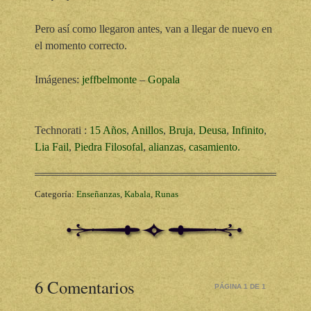
Pero así como llegaron antes, van a llegar de nuevo en
el momento correcto.
Imágenes:
jeffbelmonte
–
Gopala
Technorati
:
15 Años
,
Anillos
,
Bruja
,
Deusa
,
Infinito
,
Lia Fail
,
Piedra Filosofal
,
alianzas
,
casamiento.
Categoría:
Enseñanzas
,
Kabala
,
Runas
6 Comentarios
PÁGINA 1 DE 1