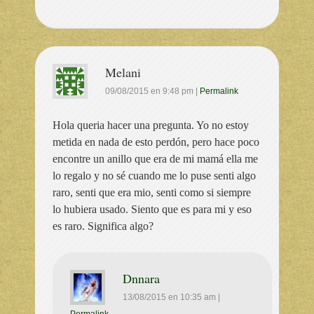
Melani
09/08/2015
en
9:48 pm
|
Permalink
Hola queria hacer una pregunta. Yo no estoy
metida en nada de esto perdón, pero hace poco
encontre un anillo que era de mi mamá ella me
lo regalo y no sé cuando me lo puse senti algo
raro, senti que era mio, senti como si siempre
lo hubiera usado. Siento que es para mi y eso
es raro. Significa algo?
Dnnara
13/08/2015
en
10:35 am
|