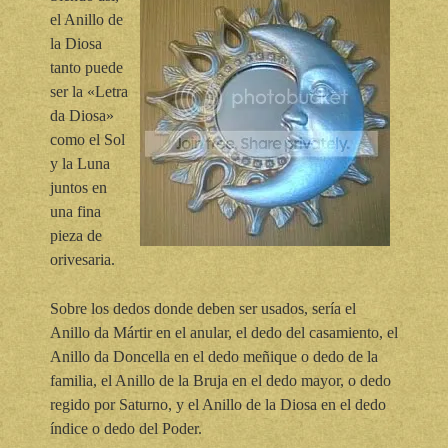
el Anillo de
la Diosa
tanto puede
ser la «Letra
da Diosa»
como el Sol
y la Luna
juntos en
una fina
pieza de
orivesaria.
Sobre los dedos donde deben ser usados, sería el
Anillo da Mártir en el anular, el dedo del casamiento, el
Anillo da Doncella en el dedo meñique o dedo de la
familia, el Anillo de la Bruja en el dedo mayor, o dedo
regido por Saturno, y el Anillo de la Diosa en el dedo
índice o dedo del Poder.