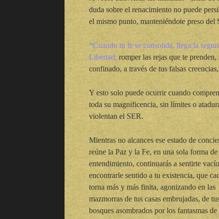
duda sobre el renacimiento no puede persi
el mismo punto, manteniéndote preso del S
*Cuando tu fe se consolida, llega la segun
Libertad;
romper las rejas que te prenden, sa
confinado, a través de tus falsas creencias
Y esto solo puede ocurrir cuando comprend
toda su magnificencia, sin límites o atadu
violentan el SER.
Mientras no alcances ese estado de concie
reúne la Paz y la Fe, en una sola forma de
entendimiento, continuarás a sentirte vacío
encontrarle sentido a tu existencia, que ca
torna más y más finita, agonizando en las
mazmorras de tus casas embrujadas, de tu
bosques asombrados por los fantasmas de 