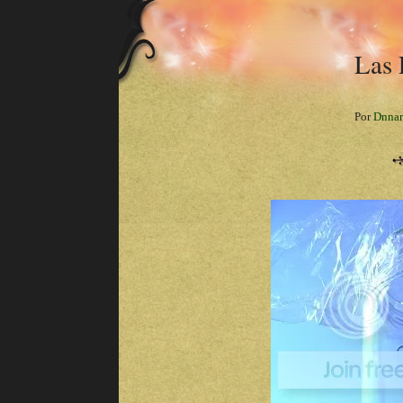
Las 
Por
Dnnar