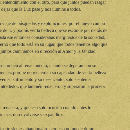
u entendimiento con el otro, para que juntos puedan rasgar
a dejar que la Luz pase y nos ilumine a todos.
un viaje de búsquedas y exploraciones, por el nuevo campo
e de ti, y podrás ver la belleza que se esconde por detrás de
hasta ese entonces considerabas marginados de la sociedad,
erno que todo está en su lugar, que todos tenemos algo que
 juntos caminamos en dirección al Amor y la Unidad.
 sucumben al renacimiento, cuando se deparan con su
encia, porque no recuerdan su capacidad de ver la belleza
 ven su sufrimiento y su desencanto, solo sienten su
su alrededor, que también renacieron y superaron la primera
 renacerá, y que eso solo ocurrirá cuando antes lo
ra ser, desenvolverse y expandirse.
fe»; te sientes abandonado, pero eso no puede durar, la