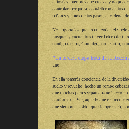
animales interiores que creaste y no pued
controlar, porque se convirtieron en tus d
señores y amos de tus pasos, encadenando 
No importa los que no entienden el vuelo d
busques y encuentres tu verdadero destino
contigo mismo, Conmigo, con el otro, con
*La tercera etapa trata de la Recon
uno.
En ella tomarás conciencia de la diversidad
suelto y revuelto, hecho un rompe cabeza
que muchas partes separadas no hacen un t
conformar tu Ser, aquello que realmente er
que siempre ha sido, que siempre será, por