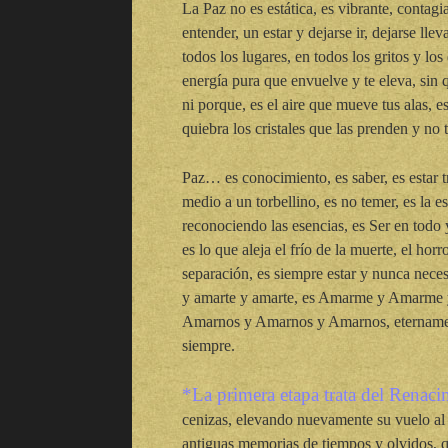
La Paz no es estática, es vibrante, contagi
entender, un estar y dejarse ir, dejarse lleva
todos los lugares, en todos los gritos y los
energía pura que envuelve y te eleva, sin
ni porque, es el aire que mueve tus alas, e
quiebra los cristales que las prenden y no
Paz… es conocimiento, es saber, es estar t
medio a un torbellino, es no temer, es la e
reconociendo las esencias, es Ser en todo 
es lo que aleja el frío de la muerte, el horr
separación, es siempre estar y nunca necesi
y amarte y amarte, es Amarme y Amarme
Amarnos y Amarnos y Amarnos, eternamen
siempre.
*La primera etapa trata del Renaci
cenizas, elevando nuevamente su vuelo al 
antiguas memorias de tiempos y olvidos, 