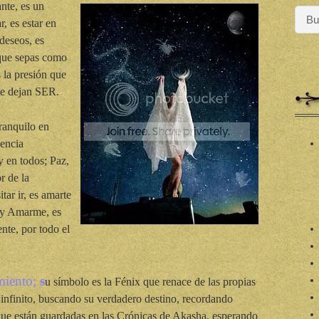
ante, es un
r, es estar en
 deseos, es
 que sepas como
s la presión que
 te dejan SER.
ranquilo en
sencia
y en todos; Paz,
or de la
tar ir, es amarte
 y Amarme, es
te, por todo el
miento;
s
u símbolo es la Fénix que renace de las propias
infinito, buscando su verdadero destino, recordando
que están guardadas en las Crónicas de Akasha, esperando