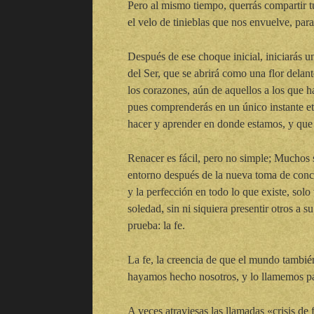
Pero al mismo tiempo, querrás compartir t
el velo de tinieblas que nos envuelve, par
Después de ese choque inicial, iniciarás 
del Ser, que se abrirá como una flor delant
los corazones, aún de aquellos a los que 
pues comprenderás en un único instante et
hacer y aprender en donde estamos, y que
Renacer es fácil, pero no simple; Muchos
entorno después de la nueva toma de conci
y la perfección en todo lo que existe, solo
soledad, sin ni siquiera presentir otros a 
prueba: la fe.
La fe, la creencia de que el mundo también
hayamos hecho nosotros, y lo llamemos pa
A veces atraviesas las llamadas «crisis de 