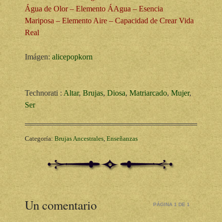
Água de Olor – Elemento ÁAgua – Esencia
Mariposa – Elemento Aire – Capacidad de Crear Vida
Real
Imágen:
alicepopkorn
Technorati
:
Altar
,
Brujas
,
Diosa
,
Matriarcado
,
Mujer
,
Ser
Categoría:
Brujas Ancestrales
,
Enseñanzas
Un comentario
PÁGINA 1 DE 1