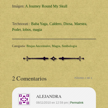
Imágen:
A Journey Round My Skull
Technorati
:
Baba Yaga
,
Caldero
,
Diosa
,
Maestra
,
Poder
,
lobos
,
magia
Categoría:
Brujas Ancestrales
,
Magia
,
Simbologia
2 Comentarios
PÁGINA 1 DE 1
ALEJANDRA
08/11/2010
en
12:59 pm
|
Permalink