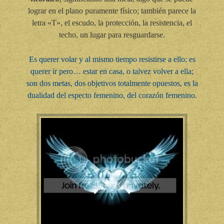
lograr en el plano puramente físico; también parece la
letra «T», el escudo, la protección, la resistencia, el
techo, un lugar para resguardarse.
Es querer volar y al mismo tiempo resistirse a ello; es
querer ir pero… estar en casa, o talvez volver a ella;
son dos metas, dos objetivos totalmente opuestos, es la
dualidad del especto femenino, del corazón femenino.