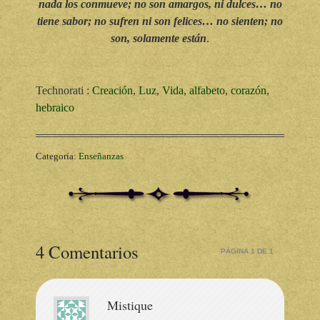
nada los conmueve; no son amargos, ni dulces… no
tiene sabor; no sufren ni son felices… no sienten; no
son, solamente están
.
Technorati
:
Creación
,
Luz
,
Vida
,
alfabeto
,
corazón
,
hebraico
Categoría:
Enseñanzas
4 Comentarios
PÁGINA 1 DE 1
Mistique