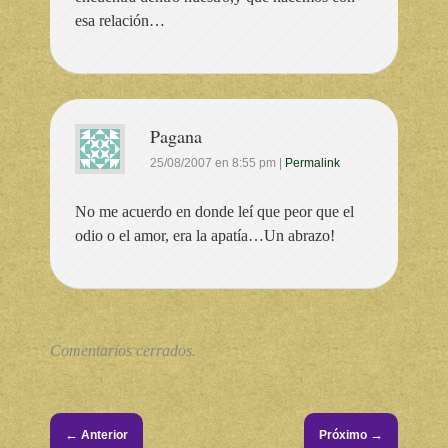
esa relación…
Pagana
25/08/2007
en
8:55 pm
|
Permalink
No me acuerdo en donde leí que peor que el
odio o el amor, era la apatía…Un abrazo!
Comentarios cerrados.
←
→
Anterior
Próximo