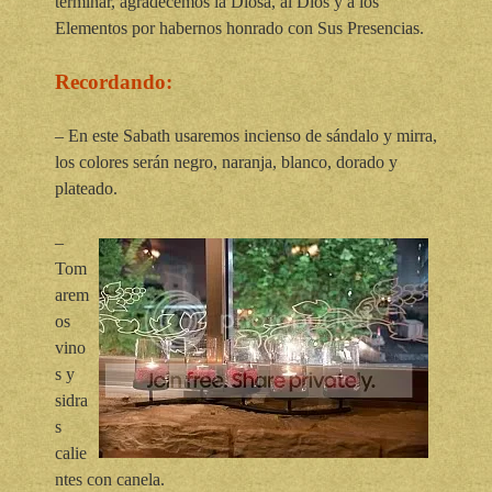
terminar, agradecemos la Diosa, al Dios y a los
Elementos por habernos honrado con Sus Presencias.
Recordando:
– En este Sabath usaremos incienso de sándalo y mirra,
los colores serán negro, naranja, blanco, dorado y
plateado.
–
Tom
arem
os
vino
s y
sidra
s
calie
ntes con canela.