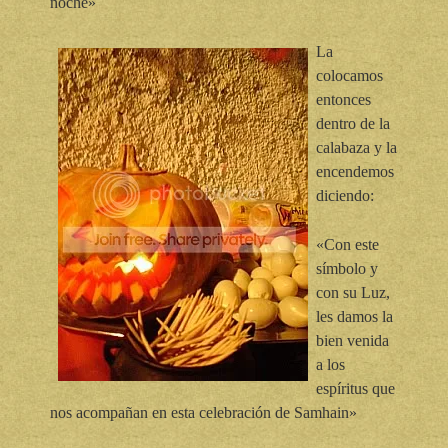
noche»
La
colocamos
entonces
dentro de la
calabaza y la
encendemos
diciendo:
«Con este
símbolo y
con su Luz,
les damos la
bien venida
a los
espíritus que
nos acompañan en esta celebración de Samhain»