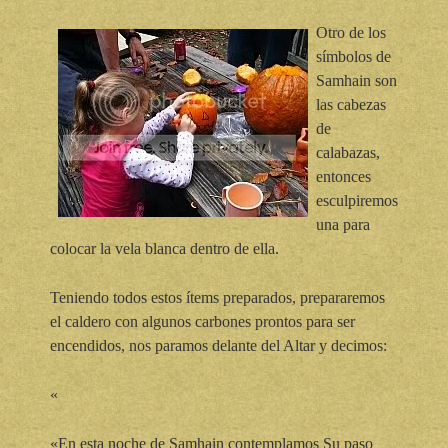
Otro de los
símbolos de
Samhain son
las cabezas
de
calabazas,
entonces
esculpiremos
una para
colocar la vela blanca dentro de ella.
Teniendo todos estos ítems preparados, prepararemos
el caldero con algunos carbones prontos para ser
encendidos, nos paramos delante del Altar y decimos:
«
«En esta noche de Samhain contemplamos Su paso