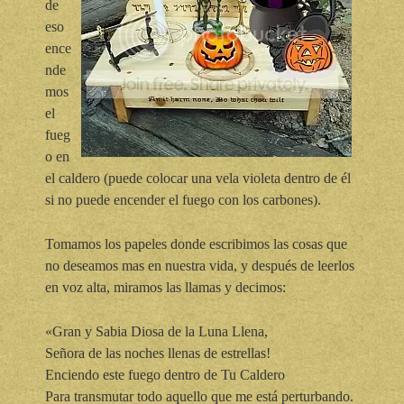
de
eso
ence
nde
mos
el
fueg
o en
el caldero (puede colocar una vela violeta dentro de él
si no puede encender el fuego con los carbones).
Tomamos los papeles donde escribimos las cosas que
no deseamos mas en nuestra vida, y después de leerlos
en voz alta, miramos las llamas y decimos:
«Gran y Sabia Diosa de la Luna Llena,
Señora de las noches llenas de estrellas!
Enciendo este fuego dentro de Tu Caldero
Para transmutar todo aquello que me está perturbando.