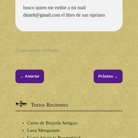
busco quien me embie a mi mail
dinielt@gmail.com
el libro de san sipriano
Comentarios cerrados.
←
→
Anterior
Próximo
Textos Recientes
Curso de Brujería Antigua
Luna Menguante
Como Atraer la Prosperidad