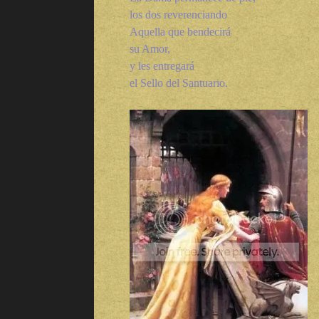
los dos
reverenciando
Aquella que bendecirá
su Amor,
y les entregará
el Sello del Santuario.