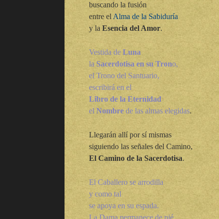
buscando la fusión
entre el
Alma de la Sabiduría
y la
Esencia del Amor
.
Vestida de
Luna
la
Sacerdotisa en su Tron
o,
el Trono del Santuario,
escribirá en el
Libro de la Eternidad
el
Nombre
de las almas elegidas
.
Llegarán allí por sí mismas
siguiendo las señales del Camino,
El Camino de la Sacerdotisa
.
El Caballero se arrodilla
y como tal
se apoya en su espada.
La Dama permanece de pié,