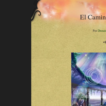
El Camino
Por
Dnnar