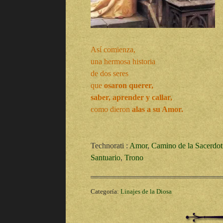
Así comienza,
una hermosa historia
de dos seres
que
osaron querer,
saber, aprender y callar,
como dieron
alas a su Amor.
Technorati
:
Amor
,
Camino de la Sacerdot
Santuario
,
Trono
Categoría:
Linajes de la Diosa