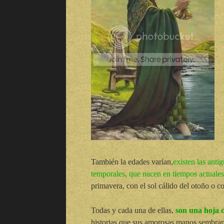
También la edades varían,
existen las anti
temporales, que nacen en tiempos actuales
primavera, con el sol cálido del otoño o con
Todas y cada una de ellas,
son una hoja d
historias que sus amorosas manos sembraron