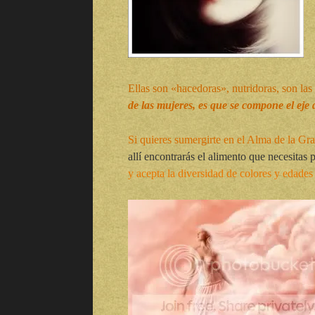
Ellas son «hacedoras», nutridoras, son la
de las mujeres, es que se compone el eje 
Si quieres sumergirte en el Alma de la G
allí encontrarás el alimento que necesitas p
y acepta la diversidad de colores y edades