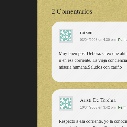
2 Comentarios
raizen
03/04/2008
en
4:30 pm
|
Perma
Muy buen post Debora. Creo que ahí ra
ir en esa corriente. La vieja concienci
miseria humana.Saludos con cariño
Aristi De Torchia
10/04/2008
en
3:42 pm
|
Perma
Respecto a esa corriente, yo la conoci