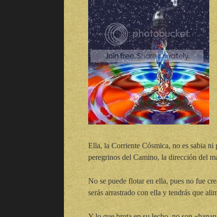
Ella, la Corriente Cósmica, no es sabia ni 
peregrinos del Camino, la dirección del mar
No se puede flotar en ella, pues no fue cre
serás arrastrado con ella y tendrás que ali
Y lo que brota en su lecho, no son «banan