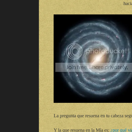
haci
La pregunta que resuena en tu cabeza segu
Y la que resuena en la Mía es:
¿por qué via