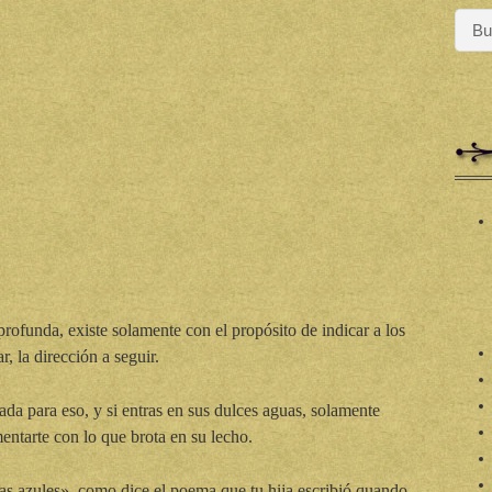
profunda, existe solamente con el propósito de indicar a los
, la dirección a seguir.
ada para eso, y si entras en sus dulces aguas, solamente
mentarte con lo que brota en su lecho.
as azules», como dice el poema que tu hija escribió quando