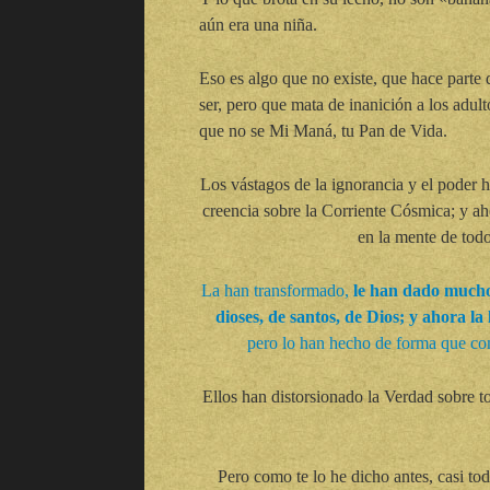
aún era una niña.
Eso es algo que no existe, que hace parte d
ser, pero que mata de inanición a los adul
que no se Mi Maná, tu Pan de Vida.
Los vástagos de la ignorancia y el poder h
creencia sobre la Corriente Cósmica; y a
en la mente de todo
La han transformado,
le han dado much
dioses, de santos, de Dios; y ahora l
pero lo han hecho de forma que cont
Ellos han distorsionado la Verdad sobre t
Pero como te lo he dicho antes, casi tod