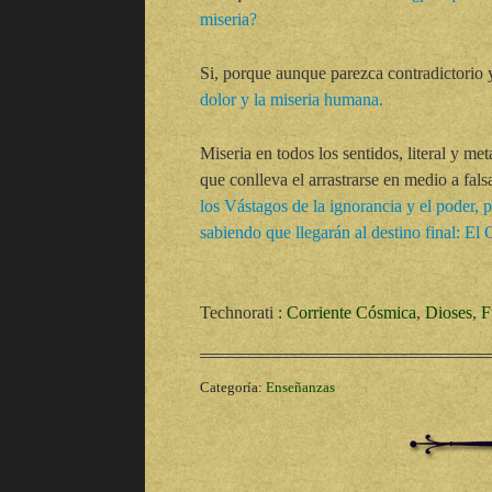
miseria?
Si, porque aunque parezca contradictorio 
dolor y la miseria humana.
Miseria en todos los sentidos, literal y me
que conlleva el arrastrarse en medio a fal
los Vástagos de la ignorancia y el poder, p
sabiendo que llegarán al destino final: El 
Technorati
:
Corriente Cósmica
,
Dioses
,
F
Categoría:
Enseñanzas