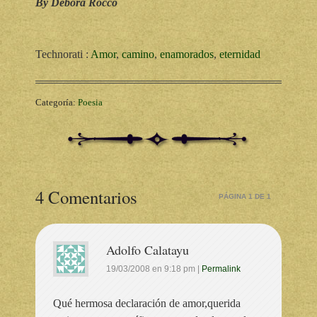
By Debora Rocco
Technorati
:
Amor
,
camino
,
enamorados
,
eternidad
Categoría:
Poesia
4 Comentarios
PÁGINA 1 DE 1
Adolfo Calatayu
19/03/2008
en
9:18 pm
|
Permalink
Qué hermosa declaración de amor,querida