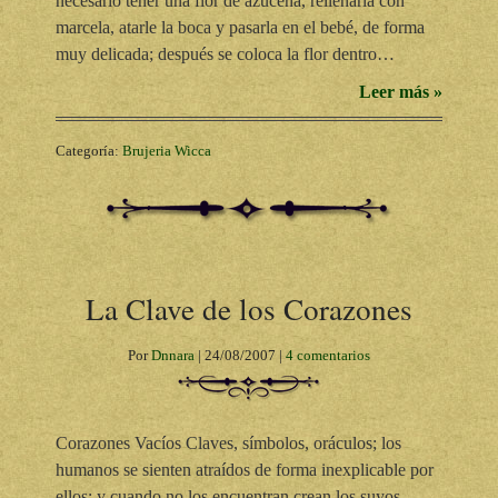
necesario tener una flor de azucena, rellenarla con
marcela, atarle la boca y pasarla en el bebé, de forma
muy delicada; después se coloca la flor dentro…
Leer más »
Categoría:
Brujeria Wicca
La Clave de los Corazones
Por
Dnnara
|
24/08/2007
|
4 comentarios
Corazones Vacíos Claves, símbolos, oráculos; los
humanos se sienten atraídos de forma inexplicable por
ellos; y cuando no los encuentran crean los suyos