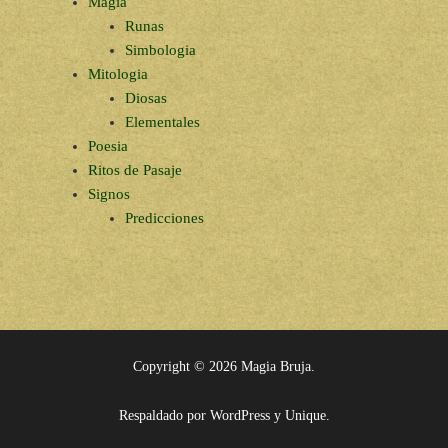
Magia
Runas
Simbologia
Mitologia
Diosas
Elementales
Poesia
Ritos de Pasaje
Signos
Predicciones
Copyright © 2026
Magia Bruja
.
Respaldado por
WordPress
y
Unique
.