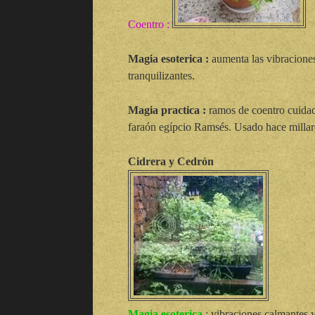
Coentro :
Magia esoterica :
aumenta las vibraciones
tranquilizantes.
Magia practica :
ramos de coentro cuidad
faraón egípcio Ramsés. Usado hace millare
Cidrera y Cedrón
Magia esoterica
: vibraciones calmantes y