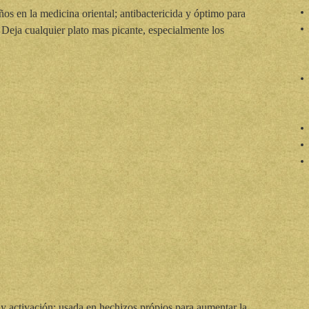
os en la medicina oriental; antibactericida y óptimo para
. Deja cualquier plato mas picante, especialmente los
y activación; usada en hechizos própios para aumentar la